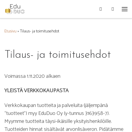
Search
Skip to content
Vali
Etusivu
»
Tilaus- ja toimitusehdot
Tilaus- ja toimitusehdot
Voimassa 1.11.2020 alkaen
YLEISTÄ VERKKOKAUPASTA
Verkkokaupan tuotteita ja palveluita (jäljempänä
“tuotteet”) myy EduDuo Oy (y-tunnus 3163958-7).
Myymme tuotteita täysi-ikäisille yksityishenkilöille.
Tuotteiden hinnat sisältävät arvonlisäveron. Pidätämme