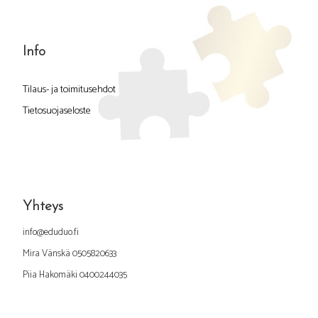
Info
Tilaus- ja toimitusehdot
Tietosuojaseloste
Yhteys
info@eduduo.fi
Mira Vänskä 0505820633
Piia Hakomäki 0400244035