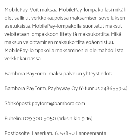
MobilePay: Voit maksaa MobilePay-lompakollasi mikäli
olet sallinut verkkokaupoissa maksamisen sovelluksen
asetuksista. MobilePay-lompakolla suoritetut maksut
veloitetaan lompakkoon liitetyltä maksukortilta. Mikäli
maksun veloittaminen maksukortilta epäonnistuu,
MobilePay-lompakolla maksaminen ei ole mahdollista
verkkokaupassa.
Bambora PayForm -maksupalvelun yhteystiedot:
Bambora PayForm, Paybyway Oy (Y-tunnus 2486559-4)
Sähköposti: payform@bambora.com
Puhelin: 029 300 5050 (arkisin klo 9-16)
Postiosoite: Laserkatu 6, 53850 Lappeenranta