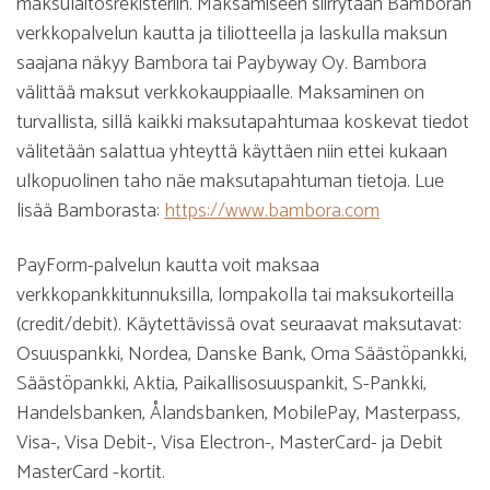
maksulaitosrekisteriin. Maksamiseen siirrytään Bamboran
verkkopalvelun kautta ja tiliotteella ja laskulla maksun
saajana näkyy Bambora tai Paybyway Oy. Bambora
välittää maksut verkkokauppiaalle. Maksaminen on
turvallista, sillä kaikki maksutapahtumaa koskevat tiedot
välitetään salattua yhteyttä käyttäen niin ettei kukaan
ulkopuolinen taho näe maksutapahtuman tietoja. Lue
lisää Bamborasta:
https://www.bambora.com
PayForm-palvelun kautta voit maksaa
verkkopankkitunnuksilla, lompakolla tai maksukorteilla
(credit/debit). Käytettävissä ovat seuraavat maksutavat:
Osuuspankki, Nordea, Danske Bank, Oma Säästöpankki,
Säästöpankki, Aktia, Paikallisosuuspankit, S-Pankki,
Handelsbanken, Ålandsbanken, MobilePay, Masterpass,
Visa-, Visa Debit-, Visa Electron-, MasterCard- ja Debit
MasterCard -kortit.