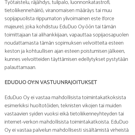
Työtaistelu, räjähdys, tulipalo, luonnonkatastrofi,
tietoliikennehäiriö, viranomaisen määräys tai muu
sopijapuolista riippumaton ylivoimainen este (force
majeure), joka kohdistuu EduDuo Oy:öön tai tämän
toimittajaan tai alihankkijaan, vapauttaa sopijaosapuolen
noudattamasta tämän sopimuksen velvoitteita esteen
keston ja kohtuullisen ajan esteen poistumisen jälkeen,
kunnes velvoitteiden täyttämisen edellytykset pystytään
palauttamaan.
EDUDUO OY:N VASTUUNRAJOITUKSET
EduDuo Oy ei vastaa mahdollisista toimintakatkoksista
esimerkiksi huoltotöiden, teknisten vikojen tai muiden
vastaavien syiden vuoksi eikä tietoliikenneyhteyden tai
internet-verkon mahdollisista toimintakatkoista. EduDuo
Oy ei vastaa palvelun mahdollisesti sisältämistä virheistä