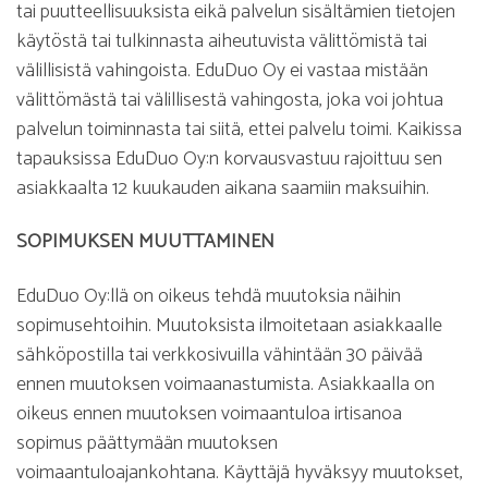
tai puutteellisuuksista eikä palvelun sisältämien tietojen
käytöstä tai tulkinnasta aiheutuvista välittömistä tai
välillisistä vahingoista. EduDuo Oy ei vastaa mistään
välittömästä tai välillisestä vahingosta, joka voi johtua
palvelun toiminnasta tai siitä, ettei palvelu toimi. Kaikissa
tapauksissa EduDuo Oy:n korvausvastuu rajoittuu sen
asiakkaalta 12 kuukauden aikana saamiin maksuihin.
SOPIMUKSEN MUUTTAMINEN
EduDuo Oy:llä on oikeus tehdä muutoksia näihin
sopimusehtoihin. Muutoksista ilmoitetaan asiakkaalle
sähköpostilla tai verkkosivuilla vähintään 30 päivää
ennen muutoksen voimaanastumista. Asiakkaalla on
oikeus ennen muutoksen voimaantuloa irtisanoa
sopimus päättymään muutoksen
voimaantuloajankohtana. Käyttäjä hyväksyy muutokset,