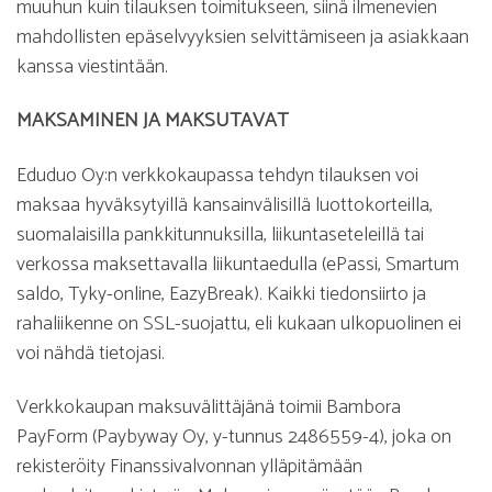
muuhun kuin tilauksen toimitukseen, siinä ilmenevien
mahdollisten epäselvyyksien selvittämiseen ja asiakkaan
kanssa viestintään.
MAKSAMINEN JA MAKSUTAVAT
Eduduo Oy:n verkkokaupassa tehdyn tilauksen voi
maksaa hyväksytyillä kansainvälisillä luottokorteilla,
suomalaisilla pankkitunnuksilla, liikuntaseteleillä tai
verkossa maksettavalla liikuntaedulla (ePassi, Smartum
saldo, Tyky-online, EazyBreak). Kaikki tiedonsiirto ja
rahaliikenne on SSL-suojattu, eli kukaan ulkopuolinen ei
voi nähdä tietojasi.
Verkkokaupan maksuvälittäjänä toimii Bambora
PayForm (Paybyway Oy, y-tunnus 2486559-4), joka on
rekisteröity Finanssivalvonnan ylläpitämään